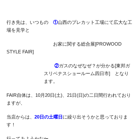
行き先は、いつもの
①
山西のプレカット工場にて広大な工
場を見学と
お家に関する総合展[PROWOOD
STYLE FAIR]
②
ガスのなぜなぜ？が分かる[東邦ガ
スリベナスショールーム四日市] となり
ます。
FAIR自体は、10月20日(土)、21日(日)の二日間行われており
ますが、
当店からは、
20日の土曜日
に繰り出そうかと思っておりま
す！
行ってみようかな〜